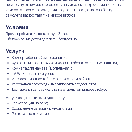
посадку в уютном зале с декоративным садом, в окружении тишины и
комфорта. После прохождения предполетного досмотра к борту
самолета вас доставят на микроавтобусе.
Условия
Время пребывания по тарифу — 3 часа
Обслуживание детей до 2 лет — бесплатно
Услуги
Отправьте заявку
Комфортабельный зал ожидания;
Фуршетный стол, горячие и холодные безалкогольные напитки;
на сотрудничество
Комната для намаза (молельная);
TV, Wi-Fi, газеты и журналы;
Мы свяжемся с вами в ближайшее время
Информационное табло с расписанием рейсов;
Ускоренное прохождение предполетного досмотра;
Доставка к трапу самолета на отдельном микроавтобусе.
Услуги за дополнительную оплату:
Регистрация на рейс;
Оформление багажа и ручной клади;
Ресторанное питание.
+7