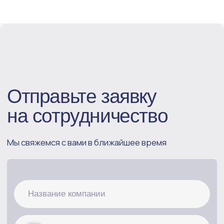
Отправляя форму, вы соглашаетесь с
политикой обработки персональных данных
Стать партнёром
+7 (812) 606-19-95
support@skyservice.vip
ООО “Скай Сервис”
190031, город Санкт-
Петербург, ул. Ефимова, д. 1/4,
Литер А, помещ. 37Н/66
Разработка сайта
Политика конфиденциальности