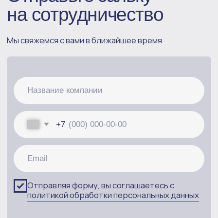
+7 (812) 606-19-95
support@skyservice.vip
ООО “Скай Сервис”
190031, город Санкт-
Петербург, ул. Ефимова, д. 1/4,
Литер А, помещ. 37Н/66
Разработка сайта
Политика конфиденциальности