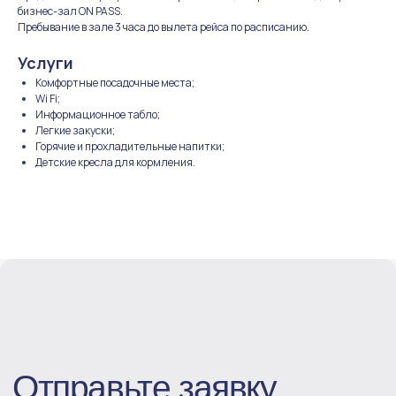
бизнес-зал ON PASS.
Пребывание в зале 3 часа до вылета рейса по расписанию.
Отправьте заявку
Услуги
на сотрудничество
Комфортные посадочные места;
Wi Fi;
Мы свяжемся с вами в ближайшее время
Информационное табло;
Легкие закуски;
Горячие и прохладительные напитки;
Детские кресла для кормления.
+7
Отправляя форму, вы соглашаетесь с
политикой обработки персональных данных
Стать партнёром